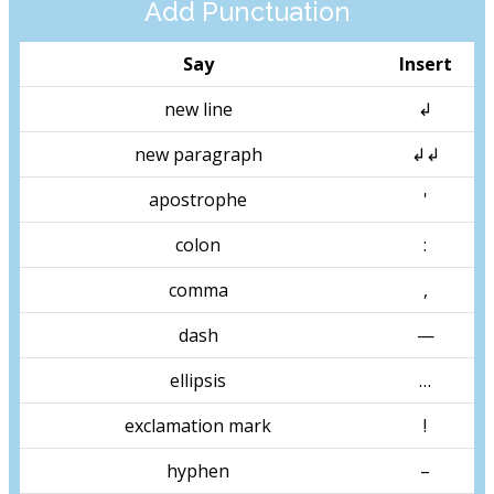
Add Punctuation
Say
Insert
new line
↲
new paragraph
↲↲
apostrophe
'
colon
:
comma
,
dash
—
ellipsis
…
exclamation mark
!
hyphen
–