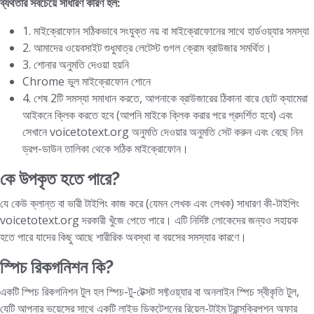
ব্যর্থতার সবচেয়ে সাধারণ কারণ হল:
1. মাইক্রোফোন সঠিকভাবে সংযুক্ত নয় বা মাইক্রোফোনের সাথে হার্ডওয়্যার সমস্যা
2. আমাদের ওয়েবসাইট শুধুমাত্র লেটেস্ট গুগল ক্রোম ব্রাউজার সমর্থিত।
3. শোনার অনুমতি দেওয়া হয়নি
Chrome ভুল মাইক্রোফোন শোনে
4. শেষ 2টি সমস্যা সমাধান করতে, আপনাকে ব্রাউজারের ঠিকানা বারে ছোট ক্যামেরা
আইকনে ক্লিক করতে হবে (আপনি মাইকে ক্লিক করার পরে প্রদর্শিত হবে) এবং
সেখানে voicetotext.org অনুমতি দেওয়ার অনুমতি সেট করুন এবং বেছে নিন
ড্রপ-ডাউন তালিকা থেকে সঠিক মাইক্রোফোন।
কে উপকৃত হতে পারে?
যে কেউ ক্লান্ত বা ভারী টাইপিং কাজ করে (যেমন লেখক এবং লেখক) সাধারণ কী-টাইপিং
voicetotext.org দরকারী খুঁজে পেতে পারে। এটি নির্দিষ্ট লোকেদের জন্যও সহায়ক
হতে পারে যাদের কিছু আছে শারীরিক অবস্থা বা বয়সের সমস্যার কারণে।
স্পিচ রিকগনিশন কি?
একটি স্পিচ রিকগনিশন টুল হল স্পিচ-টু-টেক্সট সফ্টওয়্যার বা অনলাইন স্পিচ স্বীকৃতি টুল,
যেটি আপনার ভয়েসের সাথে একটি লাইভ ডিকটেশনের রিয়েল-টাইম ট্রান্সক্রিপশন অফার