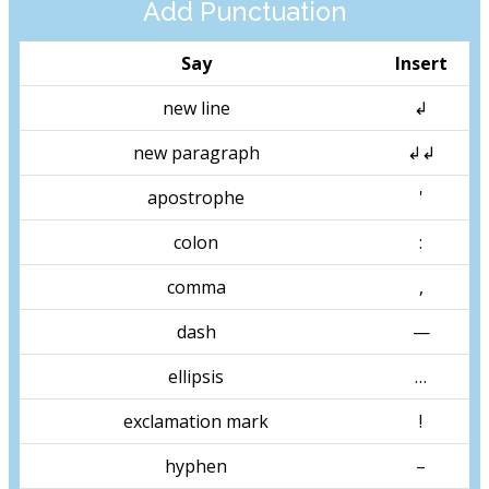
Add Punctuation
Say
Insert
new line
↲
new paragraph
↲↲
apostrophe
'
colon
:
comma
,
dash
—
ellipsis
…
exclamation mark
!
hyphen
–