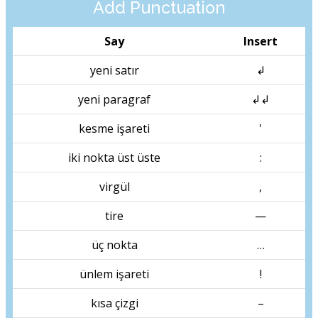
Add Punctuation
Say
Insert
yeni satır
↲
yeni paragraf
↲↲
kesme işareti
'
iki nokta üst üste
:
virgül
,
tire
—
üç nokta
…
ünlem işareti
!
kısa çizgi
–